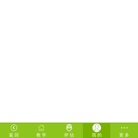
返 回
教 学
评 估
我 的
更 多